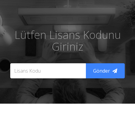
Lütfen Lisans Kodunu
Giriniz
Gönder