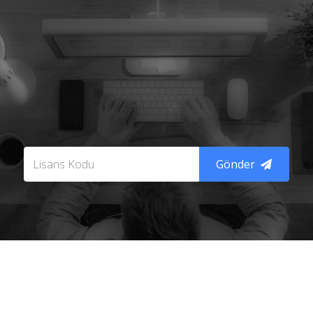
Lütfen Lisans Kodunu
Giriniz
Gönder